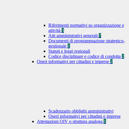
Riferimenti normativi su organizzazione e
attività
3
Atti amministrativi generali
7
Documenti di programmazione strategico-
gestionale
1
Statuti e leggi regionali
Codice disciplinare e codice di condotta
2
Oneri informativi per cittadini e imprese
2
Scadenzario obblighi amministrativi
Oneri informativi per cittadini e imprese
Attestazioni OIV o struttura analoga
1