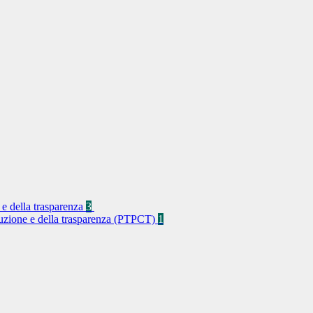
 e della trasparenza
3
rruzione e della trasparenza (PTPCT)
1