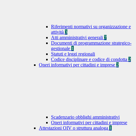
Riferimenti normativi su organizzazione e
attività
3
Atti amministrativi generali
7
Documenti di programmazione strategico-
gestionale
1
Statuti e leggi regionali
Codice disciplinare e codice di condotta
2
Oneri informativi per cittadini e imprese
2
Scadenzario obblighi amministrativi
Oneri informativi per cittadini e imprese
Attestazioni OIV o struttura analoga
1