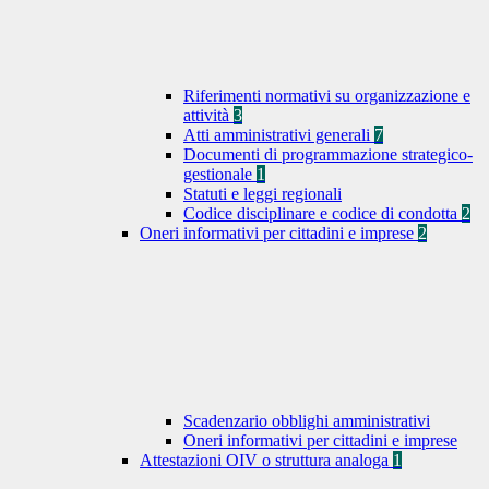
Riferimenti normativi su organizzazione e
attività
3
Atti amministrativi generali
7
Documenti di programmazione strategico-
gestionale
1
Statuti e leggi regionali
Codice disciplinare e codice di condotta
2
Oneri informativi per cittadini e imprese
2
Scadenzario obblighi amministrativi
Oneri informativi per cittadini e imprese
Attestazioni OIV o struttura analoga
1