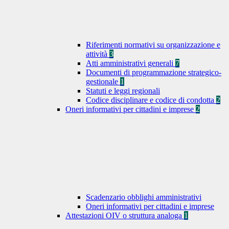
Riferimenti normativi su organizzazione e
attività
3
Atti amministrativi generali
7
Documenti di programmazione strategico-
gestionale
1
Statuti e leggi regionali
Codice disciplinare e codice di condotta
2
Oneri informativi per cittadini e imprese
2
Scadenzario obblighi amministrativi
Oneri informativi per cittadini e imprese
Attestazioni OIV o struttura analoga
1