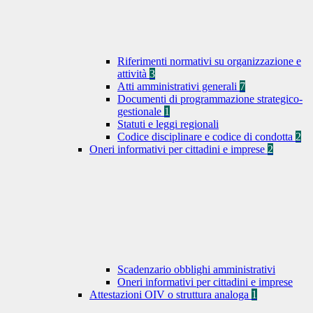
Riferimenti normativi su organizzazione e
attività
3
Atti amministrativi generali
7
Documenti di programmazione strategico-
gestionale
1
Statuti e leggi regionali
Codice disciplinare e codice di condotta
2
Oneri informativi per cittadini e imprese
2
Scadenzario obblighi amministrativi
Oneri informativi per cittadini e imprese
Attestazioni OIV o struttura analoga
1