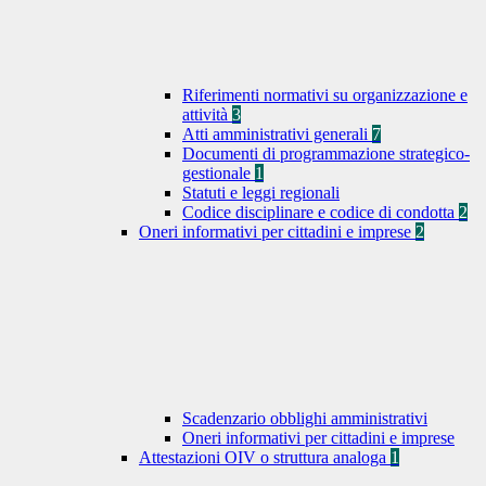
Riferimenti normativi su organizzazione e
attività
3
Atti amministrativi generali
7
Documenti di programmazione strategico-
gestionale
1
Statuti e leggi regionali
Codice disciplinare e codice di condotta
2
Oneri informativi per cittadini e imprese
2
Scadenzario obblighi amministrativi
Oneri informativi per cittadini e imprese
Attestazioni OIV o struttura analoga
1