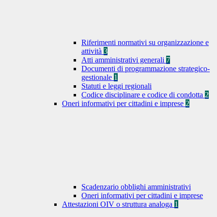
Riferimenti normativi su organizzazione e
attività
3
Atti amministrativi generali
7
Documenti di programmazione strategico-
gestionale
1
Statuti e leggi regionali
Codice disciplinare e codice di condotta
2
Oneri informativi per cittadini e imprese
2
Scadenzario obblighi amministrativi
Oneri informativi per cittadini e imprese
Attestazioni OIV o struttura analoga
1