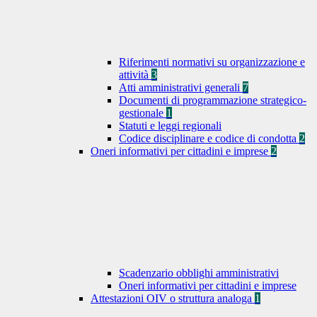
Riferimenti normativi su organizzazione e
attività
3
Atti amministrativi generali
7
Documenti di programmazione strategico-
gestionale
1
Statuti e leggi regionali
Codice disciplinare e codice di condotta
2
Oneri informativi per cittadini e imprese
2
Scadenzario obblighi amministrativi
Oneri informativi per cittadini e imprese
Attestazioni OIV o struttura analoga
1