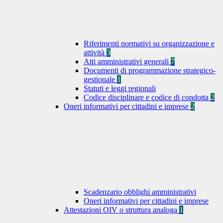
Riferimenti normativi su organizzazione e
attività
3
Atti amministrativi generali
7
Documenti di programmazione strategico-
gestionale
1
Statuti e leggi regionali
Codice disciplinare e codice di condotta
2
Oneri informativi per cittadini e imprese
2
Scadenzario obblighi amministrativi
Oneri informativi per cittadini e imprese
Attestazioni OIV o struttura analoga
1