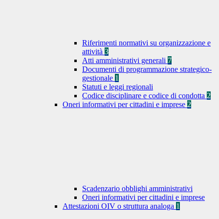
Riferimenti normativi su organizzazione e
attività
3
Atti amministrativi generali
7
Documenti di programmazione strategico-
gestionale
1
Statuti e leggi regionali
Codice disciplinare e codice di condotta
2
Oneri informativi per cittadini e imprese
2
Scadenzario obblighi amministrativi
Oneri informativi per cittadini e imprese
Attestazioni OIV o struttura analoga
1