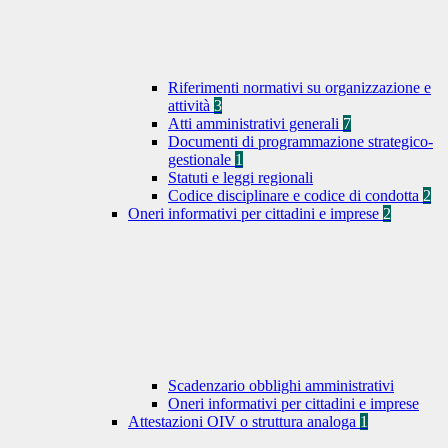
Riferimenti normativi su organizzazione e
attività
3
Atti amministrativi generali
7
Documenti di programmazione strategico-
gestionale
1
Statuti e leggi regionali
Codice disciplinare e codice di condotta
2
Oneri informativi per cittadini e imprese
2
Scadenzario obblighi amministrativi
Oneri informativi per cittadini e imprese
Attestazioni OIV o struttura analoga
1