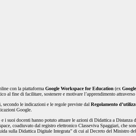
nline con la piattaforma
Google Workspace for Education
(ex
Google
co al fine di facilitare, sostenere e motivare l’apprendimento attraverso
ti, secondo le indicazioni e le regole previste dal
Regolamento d’utiliz
licazioni Google.
uto e i suoi docenti hanno potuto attuare le azioni di Didattica a Distanz
e, coadiuvato dal registro elettronico Classeviva Spaggiari, che sono or
a sulla Didattica Digitale Integrata” di cui al Decreto del Ministro de