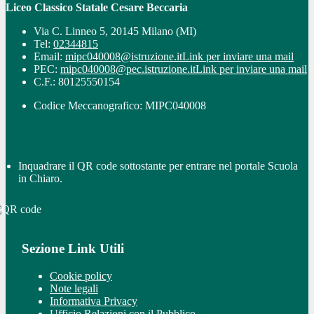
Liceo Classico Statale Cesare Beccaria
Via C. Linneo 5, 20145 Milano (MI)
Tel:
02344815
Email:
mipc040008@istruzione.it
Link per inviare una mail
PEC:
mipc040008@pec.istruzione.it
Link per inviare una mail
C.F.: 80125550154
Codice Meccanografico: MIPC040008
Inquadrare il QR code sottostante per entrare nel portale Scuola
in Chiaro.
Sezione Link Utili
Cookie policy
Note legali
Informativa Privacy
Ufficio Relazioni con il Pubblico