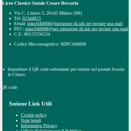
Liceo Classico Statale Cesare Beccaria
Via C. Linneo 5, 20145 Milano (MI)
Tel:
02344815
Email:
mipc040008@istruzione.it
Link per inviare una mail
PEC:
mipc040008@pec.istruzione.it
Link per inviare una mail
C.F.: 80125550154
Codice Meccanografico: MIPC040008
Inquadrare il QR code sottostante per entrare nel portale Scuola
in Chiaro.
Sezione Link Utili
Cookie policy
Note legali
Informativa Privacy
Ufficio Relazioni con il Pubblico