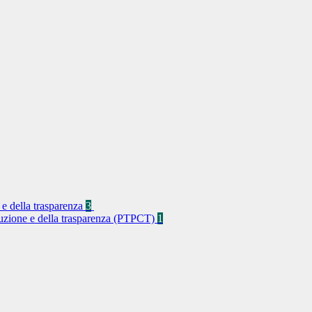
 e della trasparenza
3
rruzione e della trasparenza (PTPCT)
1