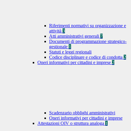
Riferimenti normativi su organizzazione e
attività
3
Atti amministrativi generali
7
Documenti di programmazione strategico-
gestionale
1
Statuti e leggi regionali
Codice disciplinare e codice di condotta
2
Oneri informativi per cittadini e imprese
2
Scadenzario obblighi amministrativi
Oneri informativi per cittadini e imprese
Attestazioni OIV o struttura analoga
1