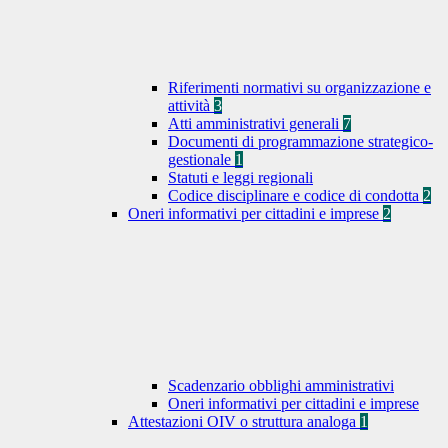
Riferimenti normativi su organizzazione e
attività
3
Atti amministrativi generali
7
Documenti di programmazione strategico-
gestionale
1
Statuti e leggi regionali
Codice disciplinare e codice di condotta
2
Oneri informativi per cittadini e imprese
2
Scadenzario obblighi amministrativi
Oneri informativi per cittadini e imprese
Attestazioni OIV o struttura analoga
1