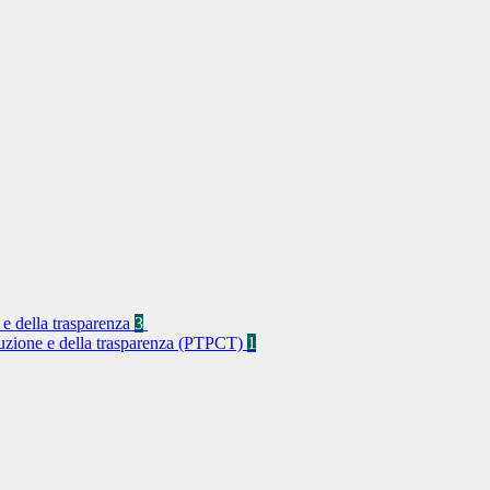
 e della trasparenza
3
rruzione e della trasparenza (PTPCT)
1