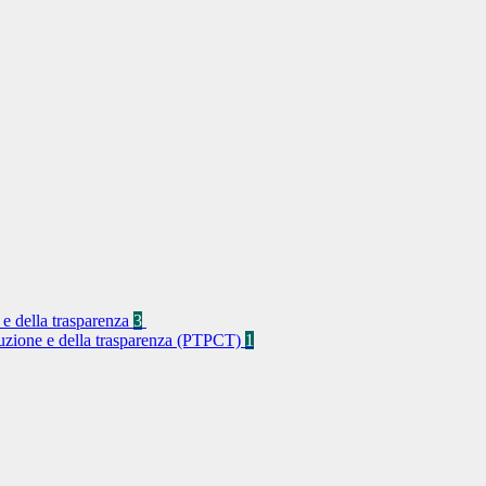
 e della trasparenza
3
rruzione e della trasparenza (PTPCT)
1