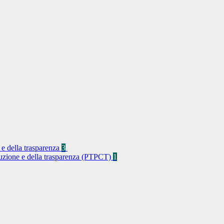
 e della trasparenza
3
rruzione e della trasparenza (PTPCT)
1