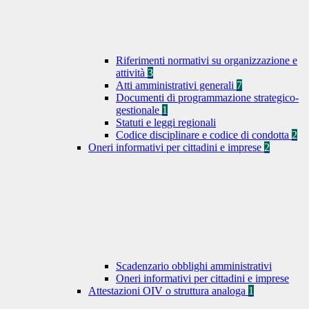
Riferimenti normativi su organizzazione e
attività
3
Atti amministrativi generali
7
Documenti di programmazione strategico-
gestionale
1
Statuti e leggi regionali
Codice disciplinare e codice di condotta
2
Oneri informativi per cittadini e imprese
2
Scadenzario obblighi amministrativi
Oneri informativi per cittadini e imprese
Attestazioni OIV o struttura analoga
1