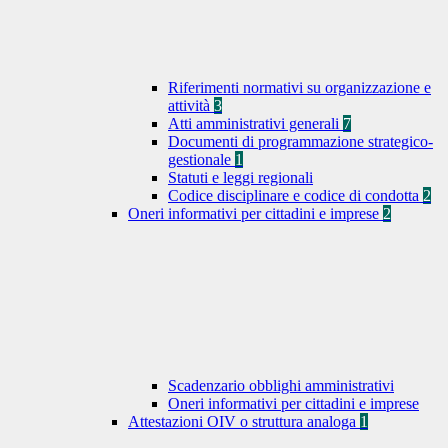
Riferimenti normativi su organizzazione e
attività
3
Atti amministrativi generali
7
Documenti di programmazione strategico-
gestionale
1
Statuti e leggi regionali
Codice disciplinare e codice di condotta
2
Oneri informativi per cittadini e imprese
2
Scadenzario obblighi amministrativi
Oneri informativi per cittadini e imprese
Attestazioni OIV o struttura analoga
1