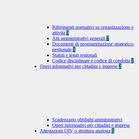
Riferimenti normativi su organizzazione e
attività
3
Atti amministrativi generali
7
Documenti di programmazione strategico-
gestionale
1
Statuti e leggi regionali
Codice disciplinare e codice di condotta
2
Oneri informativi per cittadini e imprese
2
Scadenzario obblighi amministrativi
Oneri informativi per cittadini e imprese
Attestazioni OIV o struttura analoga
1