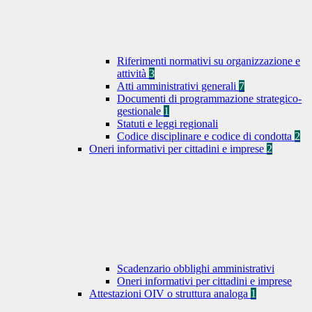
Riferimenti normativi su organizzazione e
attività
3
Atti amministrativi generali
7
Documenti di programmazione strategico-
gestionale
1
Statuti e leggi regionali
Codice disciplinare e codice di condotta
2
Oneri informativi per cittadini e imprese
2
Scadenzario obblighi amministrativi
Oneri informativi per cittadini e imprese
Attestazioni OIV o struttura analoga
1