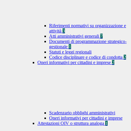
Riferimenti normativi su organizzazione e
attività
3
Atti amministrativi generali
7
Documenti di programmazione strategico-
gestionale
1
Statuti e leggi regionali
Codice disciplinare e codice di condotta
2
Oneri informativi per cittadini e imprese
2
Scadenzario obblighi amministrativi
Oneri informativi per cittadini e imprese
Attestazioni OIV o struttura analoga
1