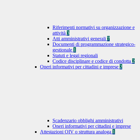
Riferimenti normativi su organizzazione e
attività
3
Atti amministrativi generali
7
Documenti di programmazione strategico-
gestionale
1
Statuti e leggi regionali
Codice disciplinare e codice di condotta
2
Oneri informativi per cittadini e imprese
2
Scadenzario obblighi amministrativi
Oneri informativi per cittadini e imprese
Attestazioni OIV o struttura analoga
1