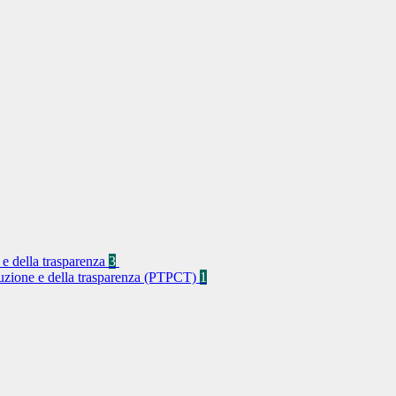
 e della trasparenza
3
rruzione e della trasparenza (PTPCT)
1