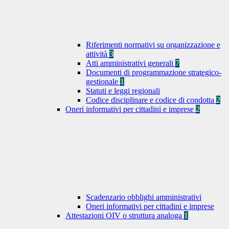
Riferimenti normativi su organizzazione e
attività
3
Atti amministrativi generali
7
Documenti di programmazione strategico-
gestionale
1
Statuti e leggi regionali
Codice disciplinare e codice di condotta
2
Oneri informativi per cittadini e imprese
2
Scadenzario obblighi amministrativi
Oneri informativi per cittadini e imprese
Attestazioni OIV o struttura analoga
1