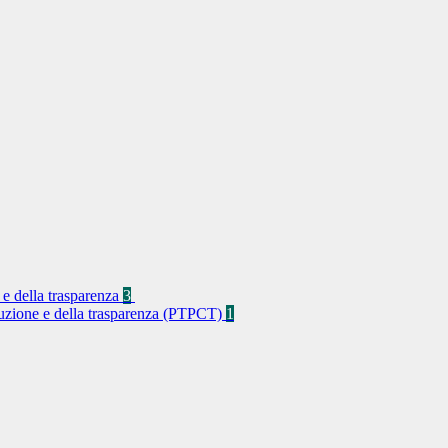
 e della trasparenza
3
rruzione e della trasparenza (PTPCT)
1