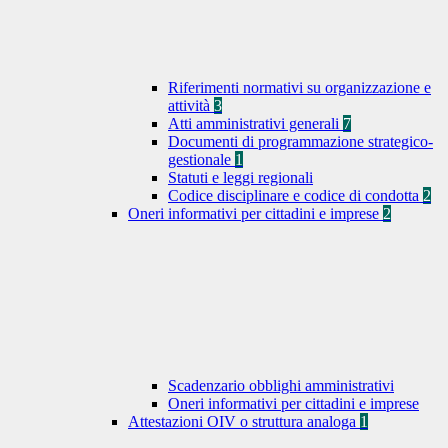
Riferimenti normativi su organizzazione e
attività
3
Atti amministrativi generali
7
Documenti di programmazione strategico-
gestionale
1
Statuti e leggi regionali
Codice disciplinare e codice di condotta
2
Oneri informativi per cittadini e imprese
2
Scadenzario obblighi amministrativi
Oneri informativi per cittadini e imprese
Attestazioni OIV o struttura analoga
1